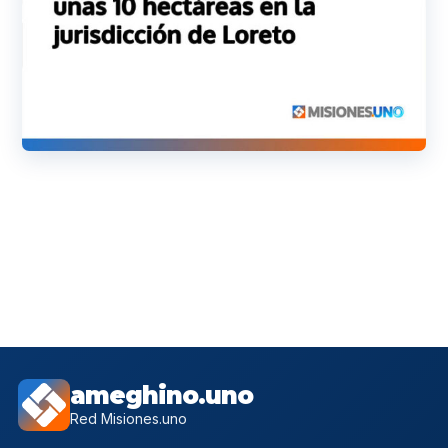
ameghino.uno
Red Misiones.uno