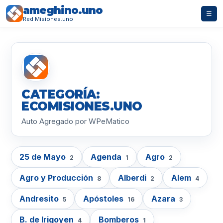
ameghino.uno
☰
Red Misiones.uno
CATEGORÍA:
ECOMISIONES.UNO
Auto Agregado por WPeMatico
25 de Mayo
Agenda
Agro
2
1
2
Agro y Producción
Alberdi
Alem
8
2
4
Andresito
Apóstoles
Azara
5
16
3
B. de Irigoyen
Bomberos
4
1