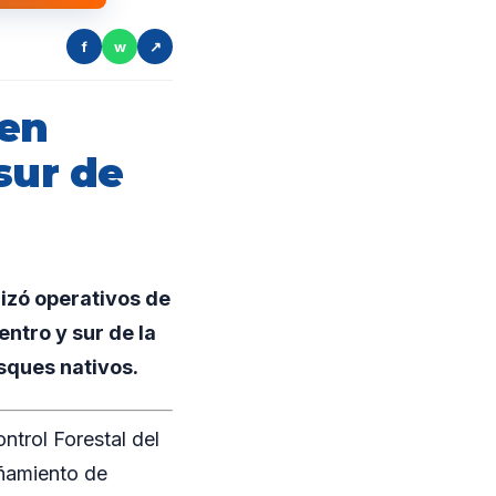
f
w
↗
 en
sur de
lizó operativos de
entro y sur de la
osques nativos.
ntrol Forestal del
añamiento de