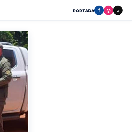
f
◎
⌕
PORTADA