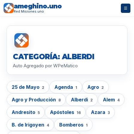
ameghino.uno
☰
Red Misiones.uno
CATEGORÍA: ALBERDI
Auto Agregado por WPeMatico
25 de Mayo
Agenda
Agro
2
1
2
Agro y Producción
Alberdi
Alem
8
2
4
Andresito
Apóstoles
Azara
5
16
3
B. de Irigoyen
Bomberos
4
1