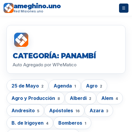
ameghino.uno
☰
Red Misiones.uno
CATEGORÍA: PANAMBÍ
Auto Agregado por WPeMatico
25 de Mayo
Agenda
Agro
2
1
2
Agro y Producción
Alberdi
Alem
8
2
4
Andresito
Apóstoles
Azara
5
16
3
B. de Irigoyen
Bomberos
4
1