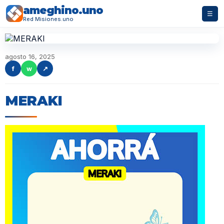
ameghino.uno
☰
Red Misiones.uno
agosto 16, 2025
f
w
↗
MERAKI