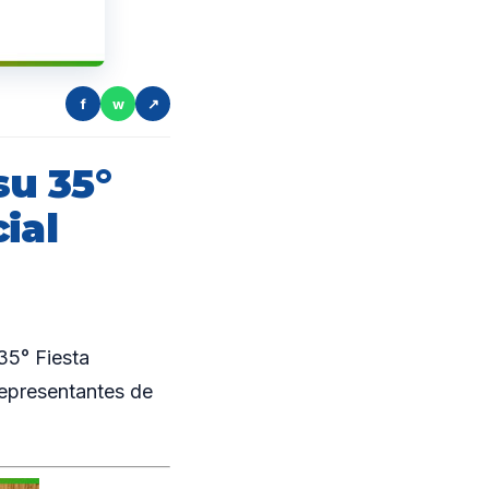
f
w
↗
su 35°
ial
35° Fiesta
representantes de