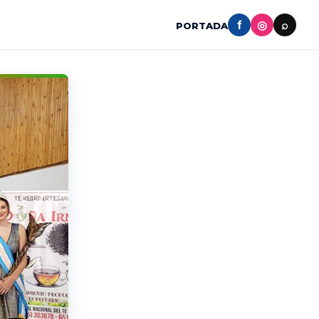
f
◎
⌕
PORTADA