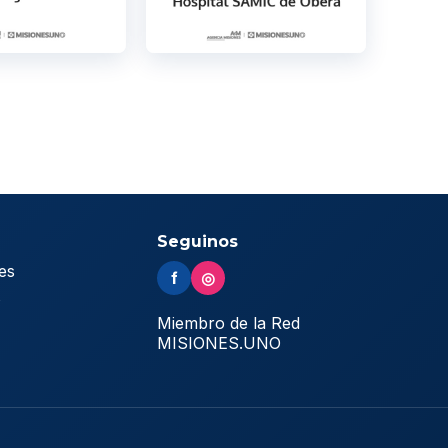
Seguinos
es
f
◎
s
Miembro de la Red
MISIONES.UNO