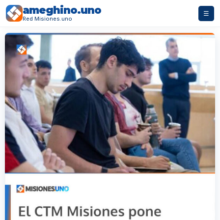
ameghino.uno
☰
Red Misiones.uno