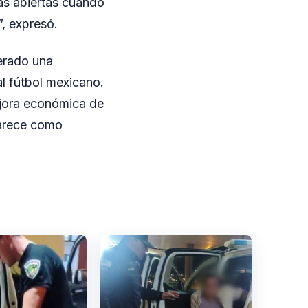
tas abiertas cuando
, expresó.
derado una
al fútbol mexicano.
mejora económica de
parece como