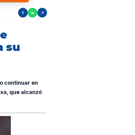
f
w
↗
de
a su
o continuar en
axa, que alcanzó