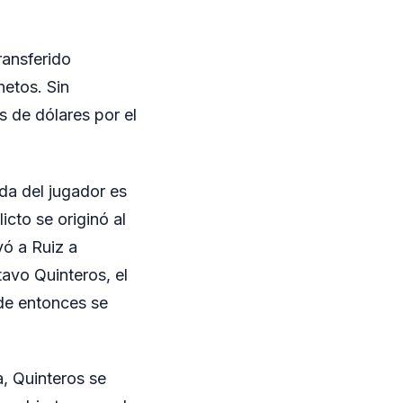
ransferido
netos. Sin
 de dólares por el
ida del jugador es
icto se originó al
vó a Ruiz a
avo Quinteros, el
sde entonces se
a, Quinteros se