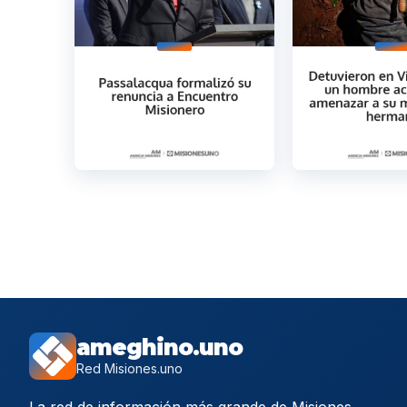
ameghino.uno
Red Misiones.uno
La red de información más grande de Misiones