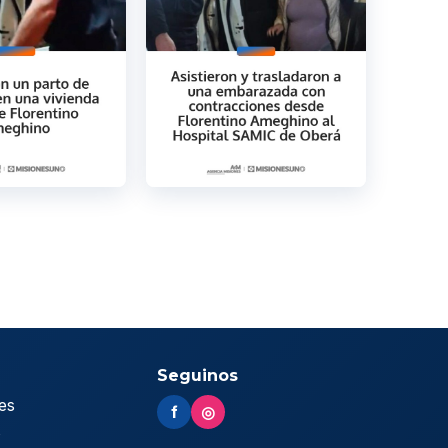
Seguinos
es
f
◎
s