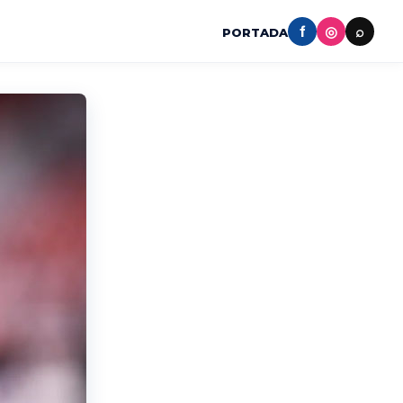
f
◎
⌕
PORTADA