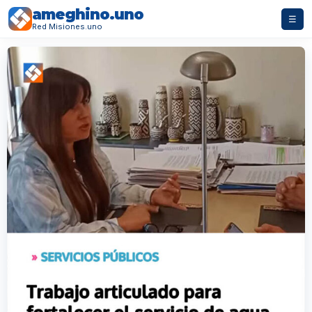
ameghino.uno
☰
Red Misiones.uno