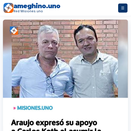
ameghino.uno
☰
Red Misiones.uno