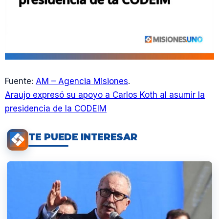
Fuente:
AM – Agencia Misiones
.
Araujo expresó su apoyo a Carlos Koth al asumir la
presidencia de la CODEIM
TE PUEDE INTERESAR