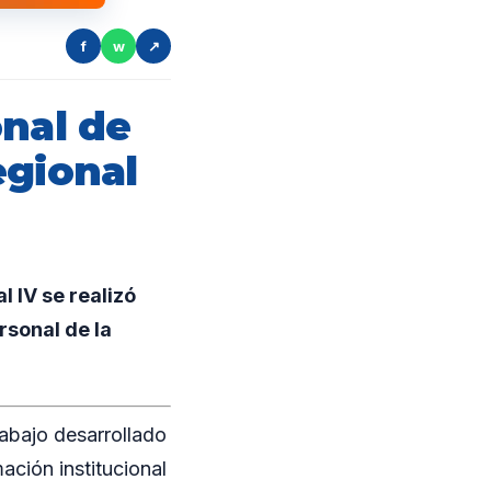
f
w
↗
onal de
egional
l IV se realizó
rsonal de la
rabajo desarrollado
ación institucional