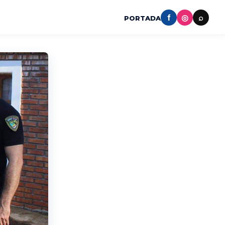
f
◎
⌕
PORTADA