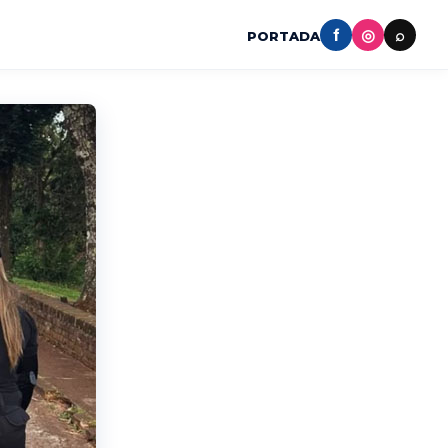
f
◎
⌕
PORTADA