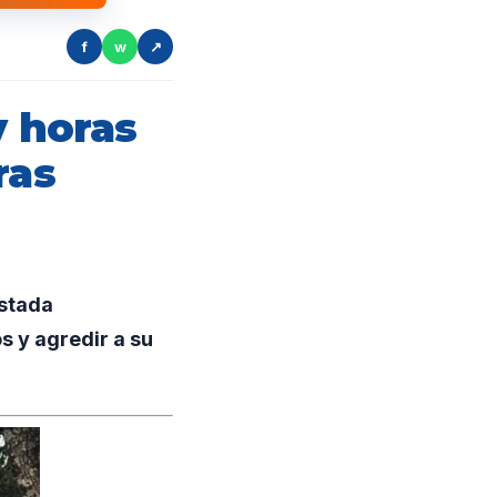
f
w
↗
y horas
ras
estada
 y agredir a su