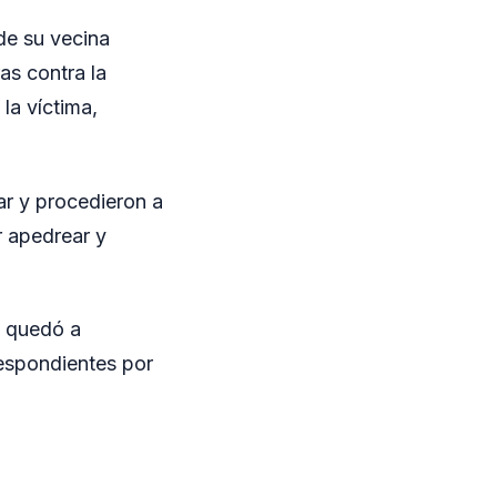
 de su vecina
as contra la
la víctima,
ar y procedieron a
r apedrear y
y quedó a
respondientes por