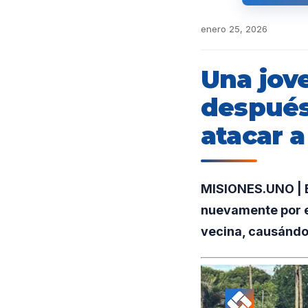
enero 25, 2026
Una jove
después 
atacar a
MISIONES.UNO | E
nuevamente por e
vecina, causándol