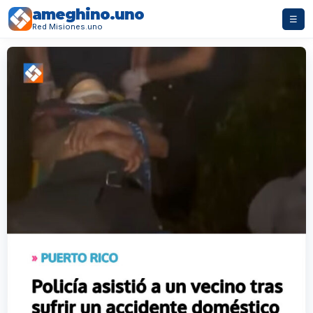
ameghino.uno
☰
Red Misiones.uno