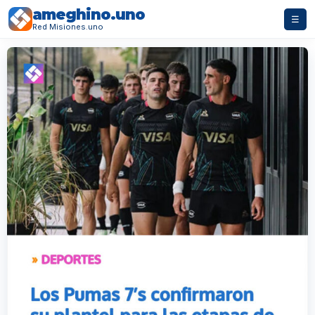
ameghino.uno
☰
Red Misiones.uno